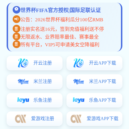
手机App
网页版
关于乐鱼体育登录网页入口
乐鱼体育登录网页入口是一家融合科技创新与全球视野的体
育赛事服务平台，致力于为用户提供高效、可信赖的互动观
赛体验。 从数据同步到高清直播、从终端兼容到多语言支
持，我们不断突破技术边界，构建智能化、低延迟、高稳定
的服务体系。 每一次点击，都体现我们对用户体验的专注与
专业。