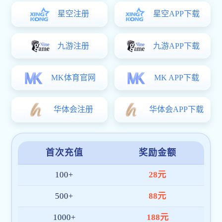
01. 初创定位
乐鱼体育登录网页入口起源于对体育精神与数
字技术的热爱，早期平台聚焦于赛事数据与直
播服务，并率先实现多赛程同步与智能提醒功
能，赢得众多球迷的信任。