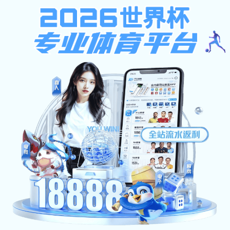
注册入口
乐鱼体育登录网页入口
APP与
网页版入口｜畅享全球体育赛
事与数据服务
欢迎访问
乐鱼体育登录网页入口
，提供全面覆
盖足球、篮球、电竞等项目的赛事资讯与数据内
容， 支持
APP下载
与
网页使用
，每日同步更新
千场比赛，聚焦热门体育内容， 助您轻松获取
赛事动态，掌握比赛节奏。