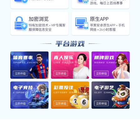
多样赛事服务
覆盖五大热门体育领域，乐鱼体育登录网页入口 为您提供一
站式观赛与数据支持服务
体育赛事