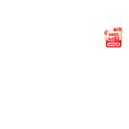
我们采用 256 位 SSL 加密、分布式服务器与多层防护策略，保
障用户信息在传输与存储过程中的安全。乐鱼.体育(leyu.com)官
方网站-登录入口 始终将隐私保护作为平台核心。
05. 客服支持时间？
平台客服全年 24 小时在线，支持中文、英文与马来语多语言服
务。无论您遇到技术问题、账户疑问，或希望了解功能详情，我
们都将即时响应。
06. 观看直播是否收费？
平台提供免费赛事直播服务，部分高峰赛事可能需完成账号登录
方可观看。乐鱼体育登录网页入口 致力于为广大体育爱好者打造
一个公开透明、便捷高效的观赛环境。