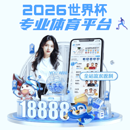
注册入口
乐鱼体育登录网页入口
APP与
网页版入口｜畅享全球体育赛
事与数据服务
欢迎访问
乐鱼体育登录网页入口
，提供全面覆
盖足球、篮球、电竞等项目的赛事资讯与数据内
容， 支持
APP下载
与
网页使用
，每日同步更新
千场比赛，聚焦热门体育内容， 助您轻松获取
赛事动态，掌握比赛节奏。